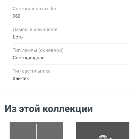
Световой поток, lm
960
Лампы в комплекте
Есть
Тип лампы (основной)
Светодиодная
Тип светильника
Хай-тек
Доставка светильников
Доставка по г. Тбилиси
Из этой коллекции
Заказ менее 500 лари - 15 лари.
Заказ более 500 лари рублей.  -  Бесплатно до п
Поставка заказов осуществляется под заказ, срок