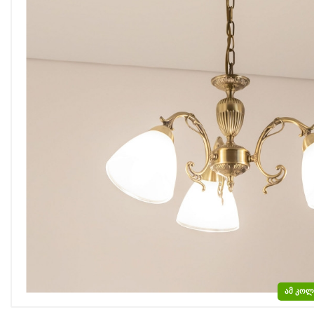
ᲐᲛ ᲙᲝᲚ