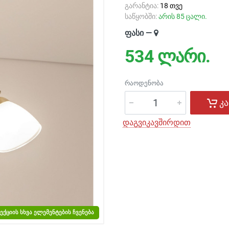
გარანტია:
18 თვე
საწყობში:
არის 85 ცალი.
ფასი —
534
ლარი.
ᲠᲐᲝᲓᲔᲜᲝᲑᲐ
კ
დაგვიკავშირდით
ᲔᲥᲪᲘᲘᲡ ᲡᲮᲕᲐ ᲔᲚᲔᲛᲔᲜᲢᲔᲑᲘᲡ ᲩᲕᲔᲜᲔᲑᲐ